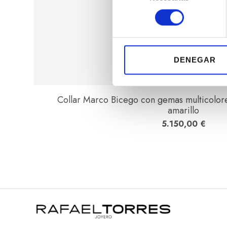
l
e
c
c
i
DENEGAR
ó
n
d
Collar Marco Bicego con gemas multicolore
e
amarillo
c
5.150,00
€
o
n
s
e
n
t
i
m