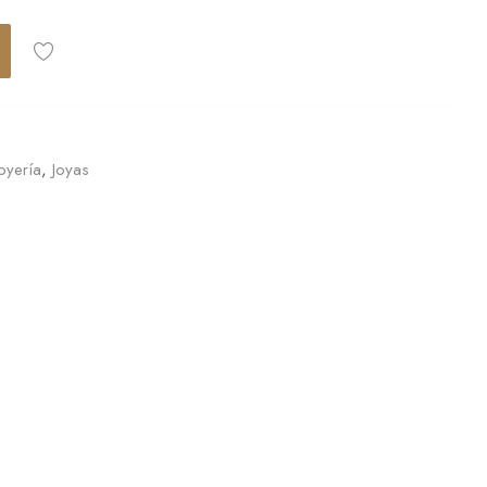
oyería
,
Joyas