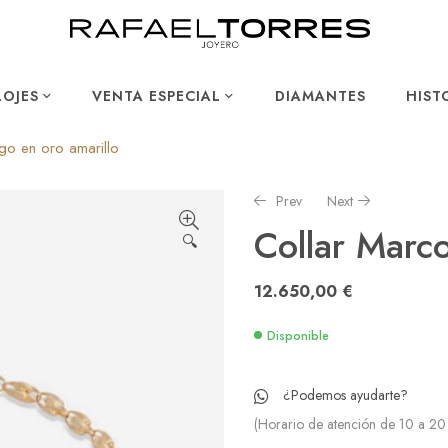
LOJES
VENTA ESPECIAL
DIAMANTES
HIST
go en oro amarillo
Prev
Next
Collar Marco
🔍
5.150,00
1.775,00
€
€
12.650,00
€
Disponible
¿Podemos ayudarte?
(Horario de atención de 10 a 20