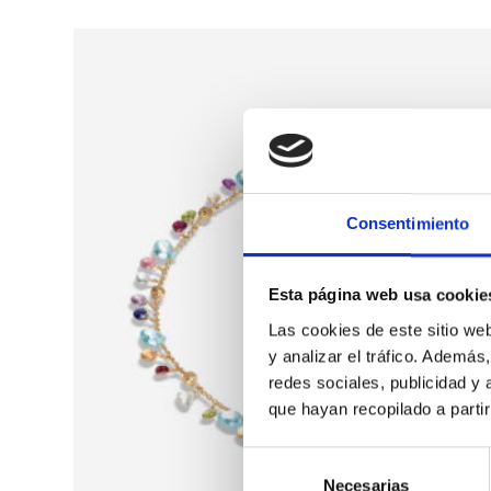
Consentimiento
Esta página web usa cookie
Las cookies de este sitio we
y analizar el tráfico. Ademá
redes sociales, publicidad y
que hayan recopilado a parti
S
Necesarias
e