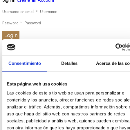
Sign in
Create an Account
Username or email
*
Password
*
Login
Lost your password?
Search
Consentimiento
Detalles
Acerca de las c
All category
All category
Esta página web usa cookies
Destacados
Firmas Joyería
Las cookies de este sitio web se usan para personalizar el
Joyas
contenido y los anuncios, ofrecer funciones de redes sociale
Anillos
analizar el tráfico. Además, compartimos información sobre 
Anillos de compromiso
uso que haga del sitio web con nuestros partners de redes
Broches
sociales, publicidad y análisis web, quienes pueden combina
Colgantes
con otra información que les haya proporcionado o que haya