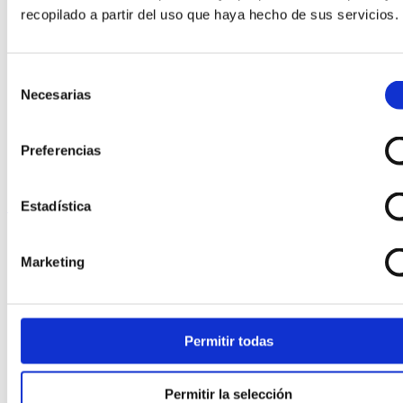
Collares
recopilado a partir del uso que haya hecho de sus servicios.
Gemelos
Medallas y cruces
Pendientes
Selección
Pulseras
Necesarias
de
Relojes
consentimiento
Venta especial
Joyas
Preferencias
Relojes
Top
Estadística
Marketing
Permitir todas
Permitir la selección