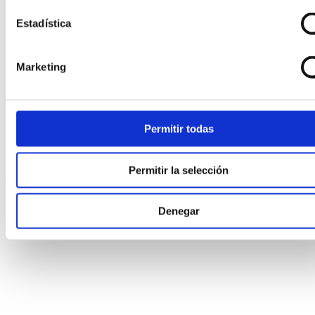
Colgantes
Collares
Estadística
Gemelos
Medallas y cruces
Pendientes
Marketing
Pulseras
Relojes
Venta especial
Permitir todas
Joyas
Relojes
Permitir la selección
Top
Denegar