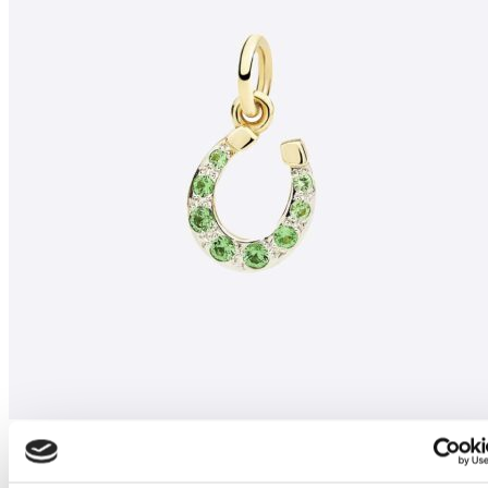
Estás viendo:
Colgante Dodo en oro amarillo y gemas
color
420,00
€