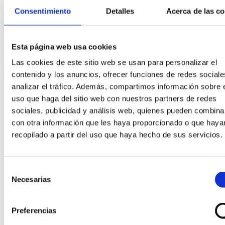
Añadir al carrito
Sign in
Create an Account
Consentimiento
Detalles
Acerca de las c
Username or email
*
Esta página web usa cookies
Password
*
Las cookies de este sitio web se usan para personalizar el
Login
contenido y los anuncios, ofrecer funciones de redes sociale
Lost your password?
analizar el tráfico. Además, compartimos información sobre 
uso que haga del sitio web con nuestros partners de redes
sociales, publicidad y análisis web, quienes pueden combina
Search
con otra información que les haya proporcionado o que haya
All category
recopilado a partir del uso que haya hecho de sus servicios.
All category
Destacados
Firmas Joyería
Selección
Necesarias
Joyas
de
Anillos
consentimiento
Anillos de compromiso
Preferencias
Broches