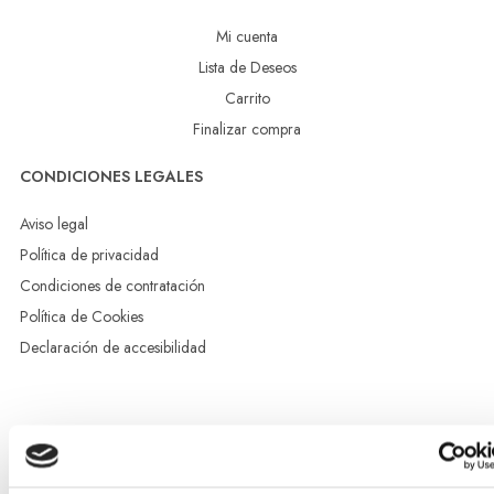
Mi cuenta
Lista de Deseos
Carrito
Finalizar compra
CONDICIONES LEGALES
Aviso legal
Política de privacidad
Condiciones de contratación
Política de Cookies
Declaración de accesibilidad
Esta empresa ha sido beneficiaria del bono Kit Digital y lo
ha utilizado para la solución digital: Sitio web y presencia
en internet, financiado por la Unión Europea –