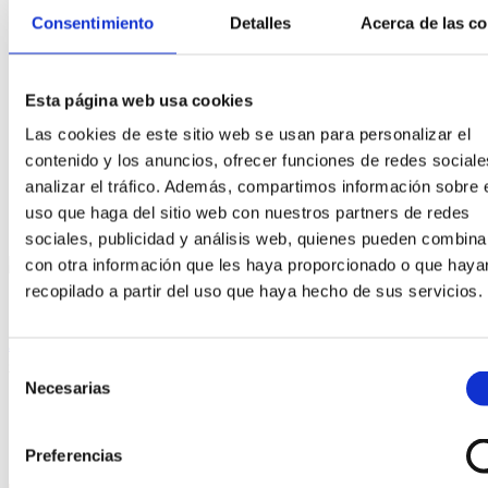
NextGeneration EU
Consentimiento
Detalles
Acerca de las c
Esta página web usa cookies
Copyright © 2023 RafaelTorresJoyero.com. Web desarrollada
Las cookies de este sitio web se usan para personalizar el
por
Estudio Numérico
contenido y los anuncios, ofrecer funciones de redes sociale
analizar el tráfico. Además, compartimos información sobre 
uso que haga del sitio web con nuestros partners de redes
sociales, publicidad y análisis web, quienes pueden combina
con otra información que les haya proporcionado o que haya
Estás viendo:
Colgante Dodo en oro amarillo con gema
recopilado a partir del uso que haya hecho de sus servicios.
color
320,00
€
Añadir al carrito
Sign in
Create an Account
Selección
Necesarias
de
Username or email
*
consentimiento
Password
*
Preferencias