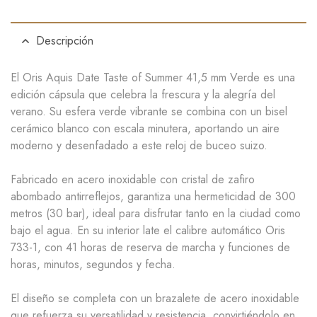
Descripción
El
Oris Aquis Date Taste of Summer 41,5 mm
Verde
es una
edición cápsula que celebra la frescura y la alegría del
verano. Su
esfera verde vibrante
se combina con un
bisel
cerámico blanco con escala minutera
, aportando un aire
moderno y desenfadado a este reloj de buceo suizo.
Fabricado en
acero inoxidable
con cristal de
zafiro
abombado antirreflejos
, garantiza una
hermeticidad de 300
metros (30 bar)
, ideal para disfrutar tanto en la ciudad como
bajo el agua. En su interior late el
calibre automático Oris
733-1
, con
41 horas de reserva de marcha
y funciones de
horas, minutos, segundos y fecha.
El diseño se completa con un
brazalete de acero inoxidable
que refuerza su versatilidad y resistencia, convirtiéndolo en