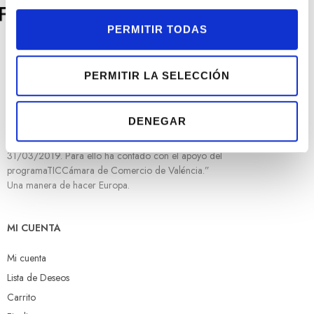
c
o
PERMITIR TODAS
n
s
e
PERMITIR LA SELECCIÓN
“Rafael Torres Joyeros ha sido beneficiaria de Fondo Europeo de
n
Desarrollo Regional cuyo objetivo es mejorar el uso y la calidad de las
t
tecnologías de la información y de las comunicaciones y el acceso a las
DENEGAR
i
mismas y gracias al que ha implementado una nueva web para la mejora
de competitividad y productividad de la empresa. Del 01/06/2018 al
m
31/03/2019. Para ello ha contado con el apoyo del
i
programaTICCámara de Comercio de Valéncia.”
e
Una manera de hacer Europa.
n
t
o
MI CUENTA
Mi cuenta
Lista de Deseos
Carrito