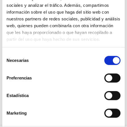
Última unidad.
Última uni
sociales y analizar el tráfico. Además, compartimos
Consúltanos.
Consúltan
información sobre el uso que haga del sitio web con
nuestros partners de redes sociales, publicidad y análisis
web, quienes pueden combinarla con otra información
que les haya proporcionado o que hayan recopilado a
partir del uso que haya hecho de sus servicios.
S
Necesarias
Pulsera Rafael
SEIKO PROSPEX
SE
e
Torres en oro
SNE583P1
l
amarillo
Esfera Verde
Re
1.900,00
€
585,00
€
e
Preferencias
Edi
c
Sa
c
i
Estadística
ó
n
Marketing
d
e