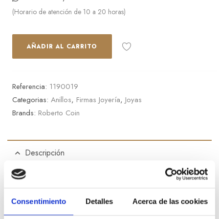
(Horario de atención de 10 a 20 horas)
AÑADIR AL CARRITO
Referencia:
1190019
Categorias:
Anillos
,
Firmas Joyería
,
Joyas
Brands:
Roberto Coin
Descripción
Anillo Roberto Coin colección Princess Flower Dubai con
diamantes (0.0460 ct) y un rubí (0.0174g) en oro rosa y
blanco. Peso oro: 4.36g.
Consentimiento
Detalles
Acerca de las cookies