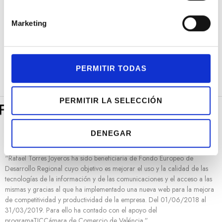
ó
Torres con
plata
rubíes y
n
3.350,00
€
170,00
€
Marketing
brillantes en oro
d
blanco
e
c
o
PERMITIR TODAS
n
s
e
PERMITIR LA SELECCIÓN
n
t
DENEGAR
i
m
“Rafael Torres Joyeros ha sido beneficiaria de Fondo Europeo de
i
Desarrollo Regional cuyo objetivo es mejorar el uso y la calidad de las
e
tecnologías de la información y de las comunicaciones y el acceso a las
n
mismas y gracias al que ha implementado una nueva web para la mejora
t
de competitividad y productividad de la empresa. Del 01/06/2018 al
o
31/03/2019. Para ello ha contado con el apoyo del
programaTICCámara de Comercio de Valéncia.”