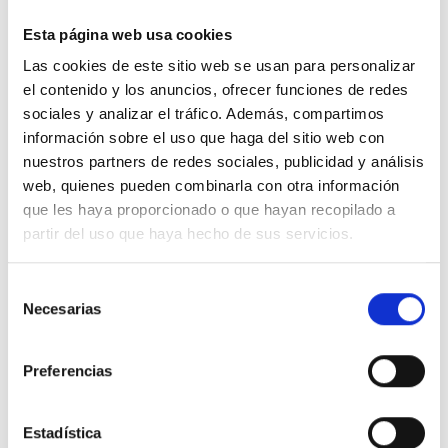
Esta página web usa cookies
Información adicional
Las cookies de este sitio web se usan para personalizar
el contenido y los anuncios, ofrecer funciones de redes
sociales y analizar el tráfico. Además, compartimos
información sobre el uso que haga del sitio web con
Productos relacionados
nuestros partners de redes sociales, publicidad y análisis
web, quienes pueden combinarla con otra información
que les haya proporcionado o que hayan recopilado a
partir del uso que haya hecho de sus servicios.
S
Necesarias
e
l
e
Preferencias
c
c
i
Estadística
Anillo Rafael
Anillo Dodo en
An