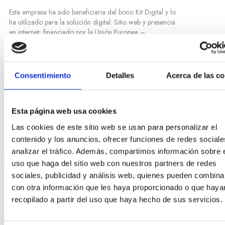
Esta empresa ha sido beneficiaria del bono Kit Digital y lo
ha utilizado para la solución digital: Sitio web y presencia
en internet, financiado por la Unión Europea –
NextGeneration EU
Consentimiento
Detalles
Acerca de las c
Copyright © 2023 RafaelTorresJoyero.com. Web desarrollada
por
Estudio Numérico
Esta página web usa cookies
Las cookies de este sitio web se usan para personalizar el
contenido y los anuncios, ofrecer funciones de redes sociale
analizar el tráfico. Además, compartimos información sobre 
uso que haga del sitio web con nuestros partners de redes
sociales, publicidad y análisis web, quienes pueden combina
Estás viendo:
Anillo Rafael Torres con esmeralda y
con otra información que les haya proporcionado o que haya
diamantes en oro blanco
7.600,00
€
recopilado a partir del uso que haya hecho de sus servicios.
Añadir al carrito
Sign in
Create an Account